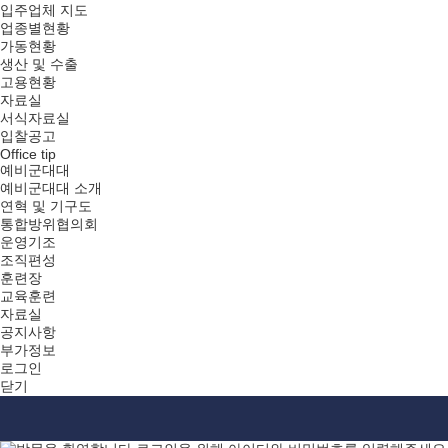
입주업체 지도
업종별현황
가동현황
생산 및 수출
고용현황
자료실
서식자료실
입찰공고
Office tip
예비군대대
예비군대대 소개
연혁 및 기구도
통합방위협의회
운영기조
조직편성
훈련장
교육훈련
자료실
공지사항
부가정보
로그인
닫기