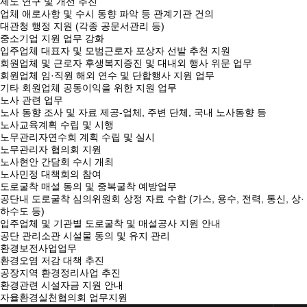
제도 연구 및 개선 추진
업체 애로사항 및 수시 동향 파악 등 관계기관 건의
대관청 행정 지원 (각종 공문서관리 등)
중소기업 지원 업무 강화
입주업체 대표자 및 모범근로자 포상자 선발 추천 지원
회원업체 및 근로자 후생복지증진 및 대내외 행사 위문 업무
회원업체 임·직원 해외 연수 및 단합행사 지원 업무
기타 회원업체 공동이익을 위한 지원 업무
노사 관련 업무
노사 동향 조사 및 자료 제공-업체, 주변 단체, 국내 노사동향 등
노사교육계획 수립 및 시행
노무관리자연수회 계획 수립 및 실시
노무관리자 협의회 지원
노사현안 간담회 수시 개최
노사민정 대책회의 참여
도로굴착 매설 동의 및 중복굴착 예방업무
공단내 도로굴착 심의위원회 상정 자료 수합 (가스, 용수, 전력, 통신, 상·
하수도 등)
입주업체 및 기관별 도로굴착 및 매설공사 지원 안내
공단 관리소관 시설물 동의 및 유지 관리
환경보전사업업무
환경오염 저감 대책 추진
공장지역 환경정리사업 추진
환경관련 시설자금 지원 안내
자율환경실천협의회 업무지원