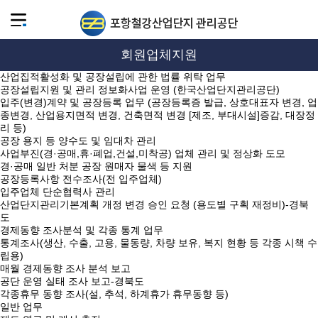
회원업체지원
산업집적활성화 및 공장설립에 관한 법률 위탁 업무
공장설립지원 및 관리 정보화사업 운영 (한국산업단지관리공단)
입주(변경)계약 및 공장등록 업무 (공장등록증 발급, 상호대표자 변경, 업
종변경, 산업용지면적 변경, 건축면적 변경 [제조, 부대시설]증감, 대장정
리 등)
공장 용지 등 양수도 및 임대차 관리
사업부진(경·공매,휴·폐업,건설,미착공) 업체 관리 및 정상화 도모
경·공매 일반 처분 공장 원매자 물색 등 지원
공장등록사항 전수조사(전 입주업체)
입주업체 단순협력사 관리
산업단지관리기본계획 개정 변경 승인 요청 (용도별 구획 재정비)-경북
도
경제동향 조사분석 및 각종 통계 업무
통계조사(생산, 수출, 고용, 물동량, 차량 보유, 복지 현황 등 각종 시책 수
립용)
매월 경제동향 조사 분석 보고
공단 운영 실태 조사 보고-경북도
각종휴무 동향 조사(설, 추석, 하계휴가 휴무동향 등)
일반 업무