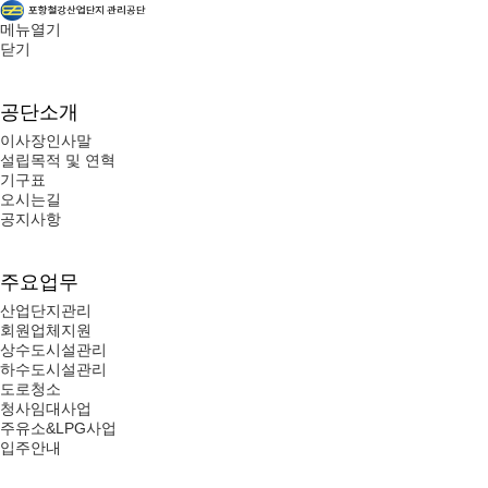
메뉴열기
닫기
공단소개
이사장인사말
설립목적 및 연혁
기구표
오시는길
공지사항
주요업무
산업단지관리
회원업체지원
상수도시설관리
하수도시설관리
도로청소
청사임대사업
주유소&LPG사업
입주안내