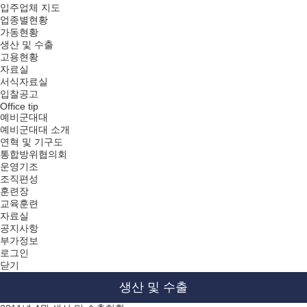
입주업체 지도
업종별현황
가동현황
생산 및 수출
고용현황
자료실
서식자료실
입찰공고
Office tip
예비군대대
예비군대대 소개
연혁 및 기구도
통합방위협의회
운영기조
조직편성
훈련장
교육훈련
자료실
공지사항
부가정보
로그인
닫기
생산 및 수출