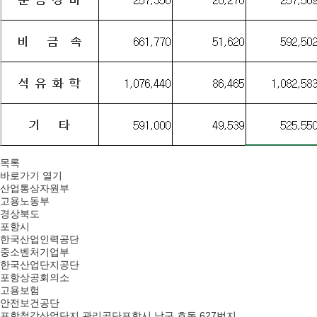
목록
바로가기
열기
산업통상자원부
고용노동부
경상북도
포항시
한국산업인력공단
중소벤처기업부
한국산업단지공단
포항상공회의소
고용보험
안전보건공단
포항철강산업단지 관리공단
포항시 남구 호동 627번지