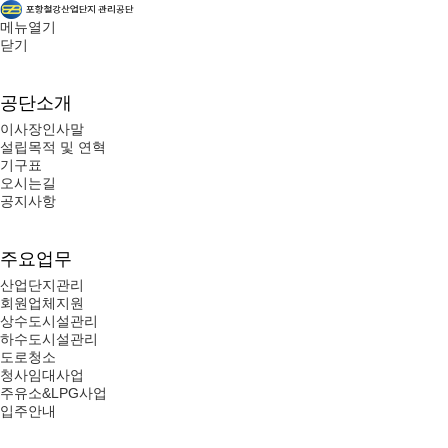
메뉴열기
닫기
공단소개
이사장인사말
설립목적 및 연혁
기구표
오시는길
공지사항
주요업무
산업단지관리
회원업체지원
상수도시설관리
하수도시설관리
도로청소
청사임대사업
주유소&LPG사업
입주안내