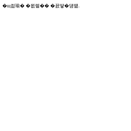
�щ컮瑜� �묎렐�� �꾨떃�덈떎.