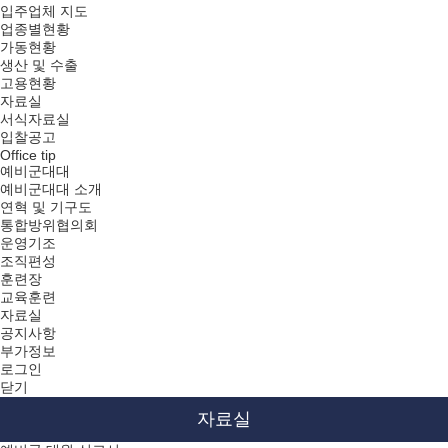
입주업체 지도
업종별현황
가동현황
생산 및 수출
고용현황
자료실
서식자료실
입찰공고
Office tip
예비군대대
예비군대대 소개
연혁 및 기구도
통합방위협의회
운영기조
조직편성
훈련장
교육훈련
자료실
공지사항
부가정보
로그인
닫기
자료실